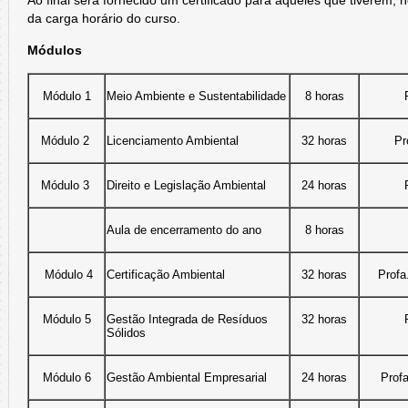
Ao final será fornecido um certificado para aqueles que tiverem,
da carga horário do curso.
Módulos
Módulo 1
Meio Ambiente e Sustentabilidade
8 horas
Módulo 2
Licenciamento Ambiental
32 horas
Pr
Módulo 3
Direito e Legislação Ambiental
24 horas
Aula de encerramento do ano
8 horas
Módulo 4
Certificação Ambiental
32 horas
Profa
Módulo 5
Gestão Integrada de Resíduos
32 horas
Sólidos
Módulo 6
Gestão Ambiental Empresarial
24 horas
Prof